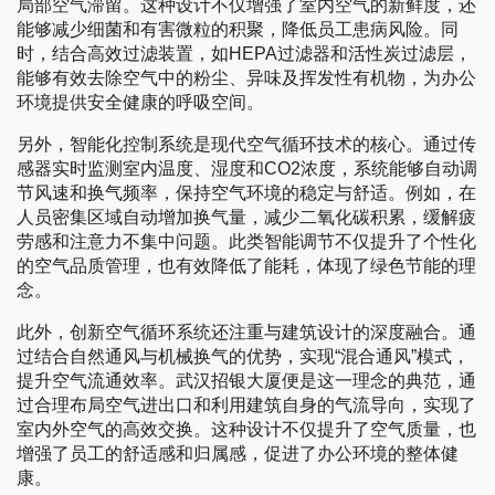
局部空气滞留。这种设计不仅增强了室内空气的新鲜度，还
能够减少细菌和有害微粒的积聚，降低员工患病风险。同
时，结合高效过滤装置，如HEPA过滤器和活性炭过滤层，
能够有效去除空气中的粉尘、异味及挥发性有机物，为办公
环境提供安全健康的呼吸空间。
另外，智能化控制系统是现代空气循环技术的核心。通过传
感器实时监测室内温度、湿度和CO2浓度，系统能够自动调
节风速和换气频率，保持空气环境的稳定与舒适。例如，在
人员密集区域自动增加换气量，减少二氧化碳积累，缓解疲
劳感和注意力不集中问题。此类智能调节不仅提升了个性化
的空气品质管理，也有效降低了能耗，体现了绿色节能的理
念。
此外，创新空气循环系统还注重与建筑设计的深度融合。通
过结合自然通风与机械换气的优势，实现“混合通风”模式，
提升空气流通效率。武汉招银大厦便是这一理念的典范，通
过合理布局空气进出口和利用建筑自身的气流导向，实现了
室内外空气的高效交换。这种设计不仅提升了空气质量，也
增强了员工的舒适感和归属感，促进了办公环境的整体健
康。