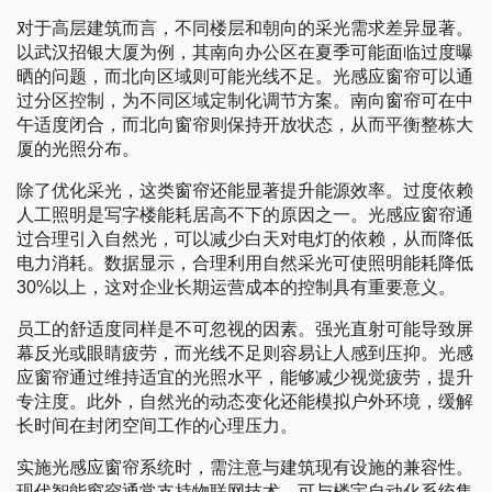
对于高层建筑而言，不同楼层和朝向的采光需求差异显著。
以武汉招银大厦为例，其南向办公区在夏季可能面临过度曝
晒的问题，而北向区域则可能光线不足。光感应窗帘可以通
过分区控制，为不同区域定制化调节方案。南向窗帘可在中
午适度闭合，而北向窗帘则保持开放状态，从而平衡整栋大
厦的光照分布。
除了优化采光，这类窗帘还能显著提升能源效率。过度依赖
人工照明是写字楼能耗居高不下的原因之一。光感应窗帘通
过合理引入自然光，可以减少白天对电灯的依赖，从而降低
电力消耗。数据显示，合理利用自然采光可使照明能耗降低
30%以上，这对企业长期运营成本的控制具有重要意义。
员工的舒适度同样是不可忽视的因素。强光直射可能导致屏
幕反光或眼睛疲劳，而光线不足则容易让人感到压抑。光感
应窗帘通过维持适宜的光照水平，能够减少视觉疲劳，提升
专注度。此外，自然光的动态变化还能模拟户外环境，缓解
长时间在封闭空间工作的心理压力。
实施光感应窗帘系统时，需注意与建筑现有设施的兼容性。
现代智能窗帘通常支持物联网技术，可与楼宇自动化系统集