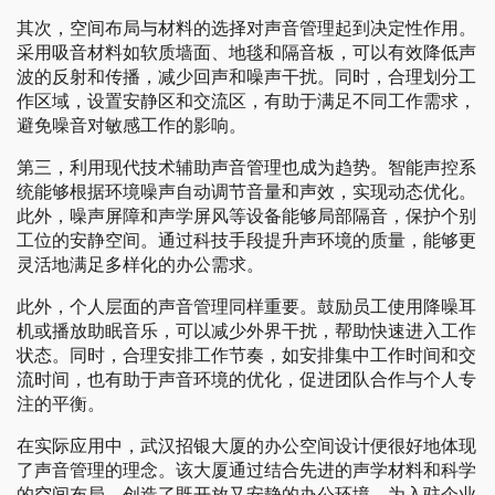
其次，空间布局与材料的选择对声音管理起到决定性作用。
采用吸音材料如软质墙面、地毯和隔音板，可以有效降低声
波的反射和传播，减少回声和噪声干扰。同时，合理划分工
作区域，设置安静区和交流区，有助于满足不同工作需求，
避免噪音对敏感工作的影响。
第三，利用现代技术辅助声音管理也成为趋势。智能声控系
统能够根据环境噪声自动调节音量和声效，实现动态优化。
此外，噪声屏障和声学屏风等设备能够局部隔音，保护个别
工位的安静空间。通过科技手段提升声环境的质量，能够更
灵活地满足多样化的办公需求。
此外，个人层面的声音管理同样重要。鼓励员工使用降噪耳
机或播放助眠音乐，可以减少外界干扰，帮助快速进入工作
状态。同时，合理安排工作节奏，如安排集中工作时间和交
流时间，也有助于声音环境的优化，促进团队合作与个人专
注的平衡。
在实际应用中，武汉招银大厦的办公空间设计便很好地体现
了声音管理的理念。该大厦通过结合先进的声学材料和科学
的空间布局，创造了既开放又安静的办公环境，为入驻企业