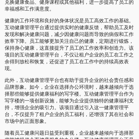
兑换健康食品、健身课程或其他福利，进一步提高了员工的
幸福感和工作满意度。
健康的工作环境和良好的身体状况是员工高效工作的基础。
互动健康管理平台通过提供实时的健康反馈，帮助员工及时
发现和解决健康问题，减少因健康问题而导致的病假和工作
效率下降。员工能够更加关注自己的健康，定期进行锻炼，
保持身心健康，这直接提升了员工的工作效率和创造力。该
项目的互动健康管理平台，不仅让租户企业的员工在工作之
余得到放松和恢复，还促进了员工在工作中的持续高效表
现。
此外，互动健康管理平台也有助于提升企业的社会责任感和
品牌形象。如今，企业在选择办公环境时，越来越倾向于选
择那些能够提供健康福利的写字楼。互动健康管理平台作为
写字楼的一项创新设施，能够为企业提供独特的健康福利支
持，增强企业的吸引力。该项目通过引入这一健康管理平
台，不仅提升了租户企业的员工福利，还增强了其在社会和
市场中的正面形象。
随着员工健康问题日益受到重视，企业越来越倾向于选择那