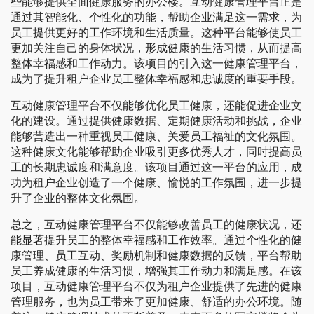
些能够提供全面健康服务的办公楼。互动健康管理平台正是
通过其智能化、个性化的功能，帮助企业满足这一需求，为
员工提供更好的工作环境和生活质量。这种平台能够使员工
更加关注自己的身体状况，形成健康的生活习惯，从而提高
整体幸福感和工作动力。该项目的引入这一健康管理平台，
成为了提升租户企业员工整体幸福感和忠诚度的重要手段。
互动健康管理平台不仅能够优化员工健康，还能促进企业文
化的建设。通过提供健康数据、定期健康活动和挑战，企业
能够营造出一种重视员工健康、关爱员工福祉的文化氛围。
这种健康文化能够帮助企业吸引更多优秀人才，同时提高员
工的长期忠诚度和满意度。该项目通过这一平台的应用，成
功为租户企业创造了一个健康、愉悦的工作氛围，进一步提
升了企业的整体文化氛围。
总之，互动健康管理平台不仅能够改善员工的健康状况，还
能显著提升员工的整体幸福感和工作效率。通过个性化的健
康管理、员工互动、奖励机制和健康数据的反馈，平台帮助
员工养成健康的生活习惯，增强其工作动力和满足感。在该
项目，互动健康管理平台不仅为租户企业提供了先进的健康
管理服务，也为员工带来了更加健康、舒适的办公环境。随