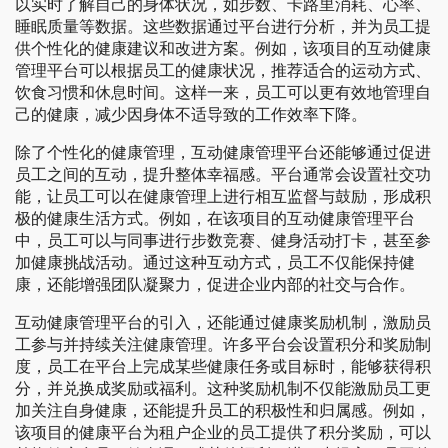
以实时了解自己的身体状况，如步数、卡路里消耗、心率、
睡眠质量等数据。这些数据通过平台进行分析，并为员工提
供个性化的健康建议和改进方案。例如，该项目的互动健康
管理平台可以根据员工的健康状况，推荐适合的运动方式、
饮食习惯和休息时间。这样一来，员工可以更有效地管理自
己的健康，减少因身体不适导致的工作效率下降。
除了个性化的健康管理，互动健康管理平台还能够通过促进
员工之间的互动，提升整体幸福感。平台通常会设置社交功
能，让员工可以在健康管理上进行相互监督与鼓励，形成积
极的健康生活方式。例如，在该项目的互动健康管理平台
中，员工可以与同事进行步数竞赛、健身活动打卡，甚至参
加健康挑战活动。通过这种互动方式，员工不仅能保持健
康，还能增强团队凝聚力，促进企业内部的社交与合作。
互动健康管理平台的引入，还能通过健康奖励机制，激励员
工参与并持续关注健康管理。许多平台会设置积分和奖励制
度，员工在平台上完成某些健康任务或目标时，能够获得积
分，并兑换成奖励或福利。这种奖励机制不仅能激励员工更
加关注自身健康，还能提升员工的积极性和归属感。例如，
该项目的健康平台为租户企业的员工提供了积分奖励，可以