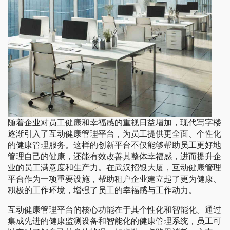
随着企业对员工健康和幸福感的重视日益增加，现代写字楼
逐渐引入了互动健康管理平台，为员工提供更全面、个性化
的健康管理服务。这样的创新平台不仅能够帮助员工更好地
管理自己的健康，还能有效改善其整体幸福感，进而提升企
业的员工满意度和生产力。在武汉招银大厦，互动健康管理
平台作为一项重要设施，帮助租户企业建立起了更为健康、
积极的工作环境，增强了员工的幸福感与工作动力。
互动健康管理平台的核心功能在于其个性化和智能化。通过
集成先进的健康监测设备和智能化的健康管理系统，员工可